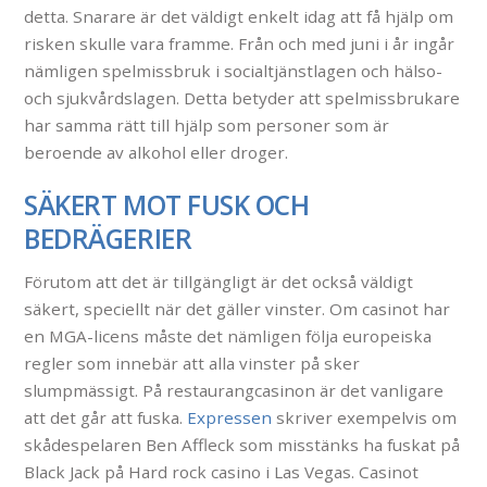
detta. Snarare är det väldigt enkelt idag att få hjälp om
risken skulle vara framme. Från och med juni i år ingår
nämligen spelmissbruk i socialtjänstlagen och hälso-
och sjukvårdslagen. Detta betyder att spelmissbrukare
har samma rätt till hjälp som personer som är
beroende av alkohol eller droger.
SÄKERT MOT FUSK OCH
BEDRÄGERIER
Förutom att det är tillgängligt är det också väldigt
säkert, speciellt när det gäller vinster. Om casinot har
en MGA-licens måste det nämligen följa europeiska
regler som innebär att alla vinster på sker
slumpmässigt. På restaurangcasinon är det vanligare
att det går att fuska.
Expressen
skriver exempelvis om
skådespelaren Ben Affleck som misstänks ha fuskat på
Black Jack på Hard rock casino i Las Vegas. Casinot