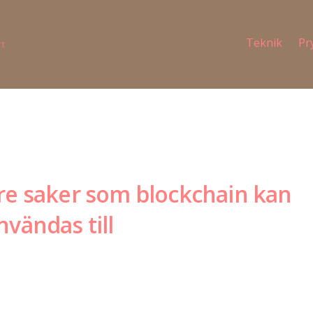
Teknik
Pr
rt
re saker som blockchain kan
nvändas till