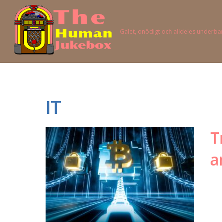
Galet, onödigt och alldeles underba
IT
T
a