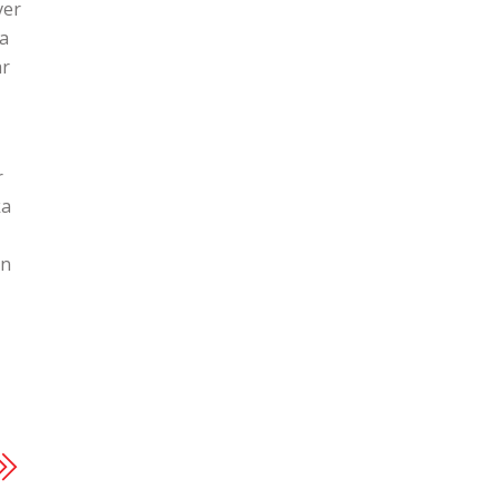
ver
na
år
r
ka
an