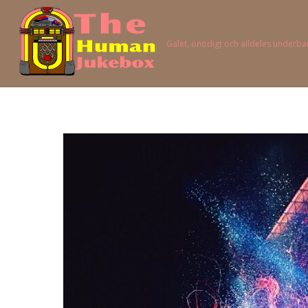
Galet, onödigt och alldeles underba