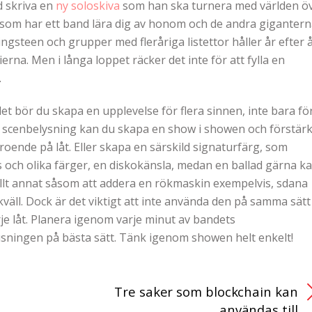
d skriva en
ny soloskiva
som han ska turnera med världen ö
som har ett band lära dig av honom och de andra giganter
ngsteen och grupper med fleråriga listettor håller år efter 
erna. Men i långa loppet räcker det inte för att fylla en
.
t bör du skapa en upplevelse för flera sinnen, inte bara fö
ra scenbelysning kan du skapa en show i showen och förstär
oende på låt. Eller skapa en särskild signaturfärg, som
us och olika färger, en diskokänsla, medan en ballad gärna k
allt annat såsom att addera en rökmaskin exempelvis, sdana
äll. Dock är det viktigt att inte använda den på samma sätt
varje låt. Planera igenom varje minut av bandets
sningen på bästa sätt. Tänk igenom showen helt enkelt!
Tre saker som blockchain kan
användas till