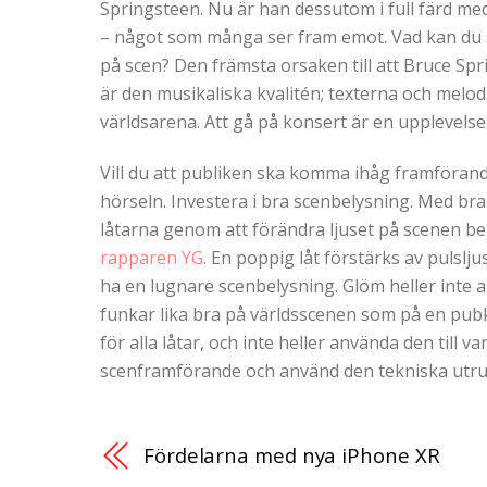
Springsteen. Nu är han dessutom i full färd me
– något som många ser fram emot. Vad kan du 
på scen? Den främsta orsaken till att Bruce Spri
är den musikaliska kvalitén; texterna och melodi
världsarena. Att gå på konsert är en upplevelse
Vill du att publiken ska komma ihåg framförande
hörseln. Investera i bra scenbelysning. Med b
låtarna genom att förändra ljuset på scenen ber
rapparen YG
. En poppig låt förstärks av pulslj
ha en lugnare scenbelysning. Glöm heller inte 
funkar lika bra på världsscenen som på en pubkv
för alla låtar, och inte heller använda den till 
scenframförande och använd den tekniska utru
Fördelarna med nya iPhone XR