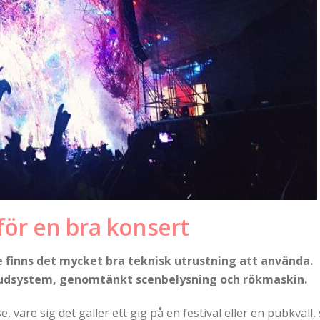
för en bra konsert
 finns det mycket bra teknisk utrustning att använda.
judsystem, genomtänkt scenbelysning och rökmaskin.
 vare sig det gäller ett gig på en festival eller en pubkväll,