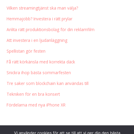
Vilken streamingtjänst ska man välja?
Hemmajobb? Investera i rätt prylar
Anlita rätt produktionsbolag för din reklamfilm
Att investera i en ljudanläggning
Spellistan gör festen
Få rätt körkänsla med korrekta däck
Snickra ihop bästa sommarfesten
Tre saker som blockchain kan användas till
Tekniken för en bra konsert
Fördelarna med nya iPhone XR
Vi använder cookies för att se till att vi ger dig den bästa