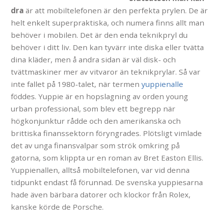
dra
är att mobiltelefonen är den perfekta prylen. De är
helt enkelt superpraktiska, och numera finns allt man
behöver i mobilen. Det är den enda teknikpryl du
behöver i ditt liv. Den kan tyvärr inte diska eller tvätta
dina kläder, men å andra sidan är väl disk- och
tvättmaskiner mer av vitvaror än teknikprylar. Så var
inte fallet på 1980-talet, när termen
yuppienalle
föddes. Yuppie är en hopslagning av orden young
urban professional, som blev ett begrepp när
högkonjunktur rådde och den amerikanska och
brittiska finanssektorn föryngrades. Plötsligt vimlade
det av unga finansvalpar som strök omkring på
gatorna, som klippta ur en roman av Bret Easton Ellis.
Yuppienallen, alltså mobiltelefonen, var vid denna
tidpunkt endast få förunnad. De svenska yuppiesarna
hade även bärbara datorer och klockor från Rolex,
kanske körde de Porsche.